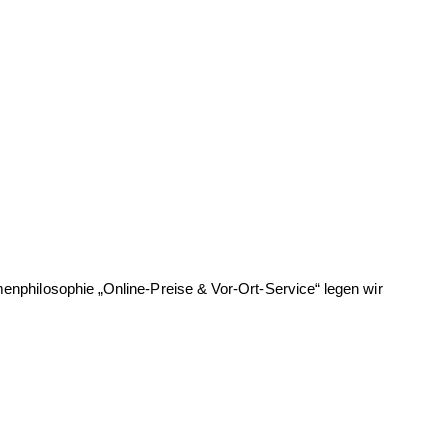
r Ihre Daten wieder. Möchten Sie Ihre Einwilligung widerrufen,
klärung.
rmenphilosophie „Online-Preise & Vor-Ort-Service“ legen wir