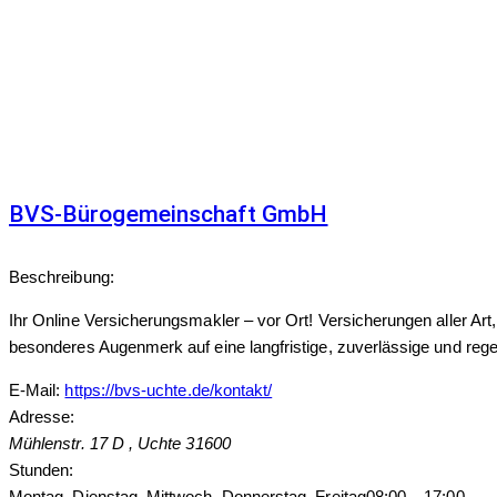
Agreement | DSGVO-Einverständnis
Hinweis: Ihre Angaben werden zur Beantwortung Ihrer Anfrage er
senden Sie uns bitte eine Mail an post@bvs-uchte.de Weitere In
Absenden
BVS-Bürogemeinschaft GmbH
Beschreibung:
Ihr Online Versicherungsmakler – vor Ort! Versicherungen aller Art
besonderes Augenmerk auf eine langfristige, zuverlässige und r
E-Mail:
https://bvs-uchte.de/kontakt/
Adresse:
Mühlenstr. 17 D
,
Uchte
31600
Stunden:
Montag, Dienstag, Mittwoch, Donnerstag, Freitag
08:00 – 17:00