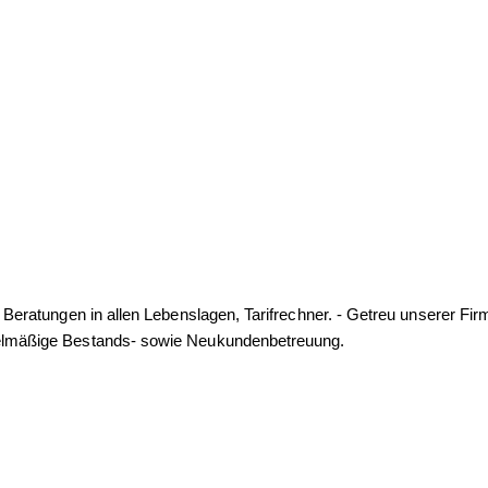
hoben und verarbeitet. Nach abgeschlossener Bearbeitung löschen wi
formationen zum Datenschutz erhalten Sie in unserer Datenschutzer
, Beratungen in allen Lebenslagen, Tarifrechner. - Getreu unserer Fi
egelmäßige Bestands- sowie Neukundenbetreuung.