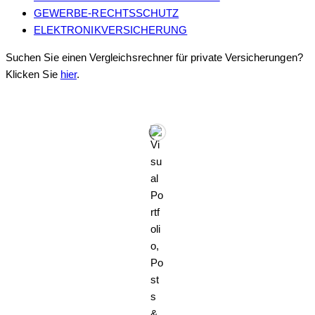
GEWERBE-RECHTSSCHUTZ
ELEKTRONIKVERSICHERUNG
Suchen Sie einen Vergleichsrechner für private Versicherungen?
Klicken Sie
hier
.
Name
*
Vorname
Nachname
Nachricht
E-Mail
*
E-
Nachricht
*
Mail
Checkbox
*
Name