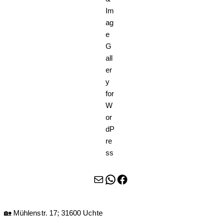
Agreement | DSGVO-Einverständnis
Hinweis: Ihre Angaben werden zur Beantwortung Ihrer
Anfrage erhoben und verarbeitet. Nach abgeschlossener
Bearbeitung löschen wir Ihre Daten wieder. Möchten Sie Ihre
Einwilligung widerrufen, senden Sie uns bitte eine Mail an
post@bvs-uchte.de Weitere Informationen zum Datenschutz
erhalten Sie in unserer Datenschutzerklärung.
Absenden
E-Mail
WhatsApp
Facebook
🏡 Mühlenstr. 17; 31600 Uchte